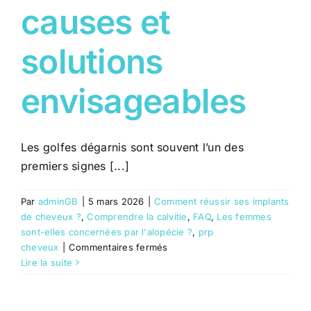
causes et
solutions
envisageables
Les golfes dégarnis sont souvent l’un des
premiers signes [...]
Par
adminGB
|
5 mars 2026
|
Comment réussir ses implants
de cheveux ?
,
Comprendre la calvitie
,
FAQ
,
Les femmes
sont-elles concernées par l'alopécie ?
,
prp
sur
cheveux
|
Commentaires fermés
Golfes
Lire la suite
dégarnis
chez
l’homme