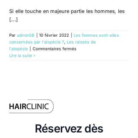
Si elle touche en majeure partie les hommes, les
[...]
Par
adminGB
|
10 février 2022
|
Les femmes sont-elles
concernées par l'alopécie ?
,
Les raisons de
sur
l'alopécie
|
Commentaires fermés
Les
Lire la suite
femmes
sont-
elles
concernées
par
l’alopécie
?
Réservez dès