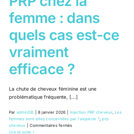
PRP chez la
femme : dans
quels cas est-ce
vraiment
efficace ?
La chute de cheveux féminine est une
problématique fréquente, [...]
Par
adminGB
|
8 janvier 2026
|
Injection PRP cheveux
,
Les
femmes sont-elles concernées par l'alopécie ?
,
prp
sur
cheveux
|
Commentaires fermés
PRP
Lire la suite