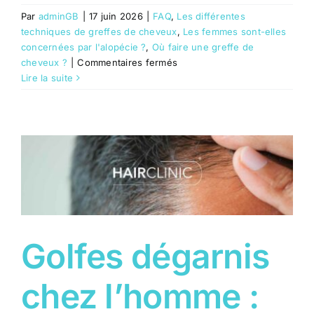
Par
adminGB
|
17 juin 2026
|
FAQ
,
Les différentes
techniques de greffes de cheveux
,
Les femmes sont-elles
concernées par l'alopécie ?
,
Où faire une greffe de
sur
cheveux ?
|
Commentaires fermés
Calvitie
Lire la suite
Homme
à
Nice
:
Quelles
solutions
contre
la
chute
de
Golfes dégarnis
cheveux
?
chez l’homme :