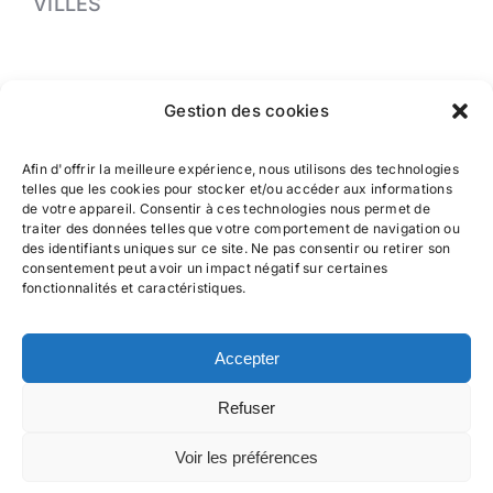
VILLES
PRENDRE RDV
Gestion des cookies
04 91 37 13 33
Afin d'offrir la meilleure expérience, nous utilisons des technologies
Greffe de cheveux à Nice
telles que les cookies pour stocker et/ou accéder aux informations
de votre appareil. Consentir à ces technologies nous permet de
traiter des données telles que votre comportement de navigation ou
des identifiants uniques sur ce site. Ne pas consentir ou retirer son
Greffe de cheveux à Cannes
consentement peut avoir un impact négatif sur certaines
fonctionnalités et caractéristiques.
Greffe de cheveux à Marseille
Accepter
Greffe de cheveux à Monaco
Refuser
© 2024 • HAIRCLINIC | Création de site web
DADZCOVER®
–
Voir les préférences
Rédaction
COM @ NICE