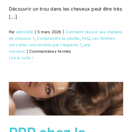
Découvrir un trou dans les cheveux peut être très
[...]
Par
adminGB
|
5 mars 2026
|
Comment réussir ses implants
de cheveux ?
,
Comprendre la calvitie
,
FAQ
,
Les femmes
sont-elles concernées par l'alopécie ?
,
prp
sur
cheveux
|
Commentaires fermés
Trou
Lire la suite
dans
les
cheveux
chez
la
femme
:
causes
et
solutions
envisageables