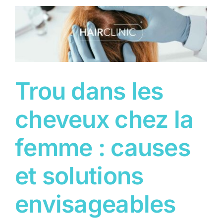
:
causes
et
solutions
envisageables
Trou dans les
cheveux chez la
femme : causes
et solutions
envisageables