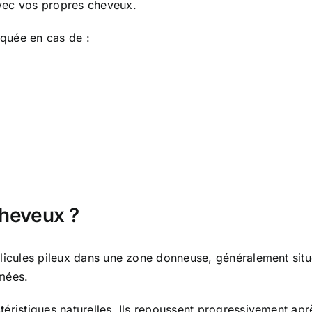
vec vos propres cheveux.
quée en cas de :
cheveux ?
licules pileux dans une zone donneuse, généralement située
emées.
éristiques naturelles. Ils repoussent progressivement aprè