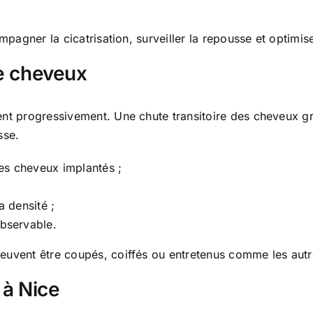
pagner la cicatrisation, surveiller la repousse et optimiser
de cheveux
ent progressivement. Une chute transitoire des cheveux g
sse.
es cheveux implantés ;
a densité ;
observable.
peuvent être coupés, coiffés ou entretenus comme les aut
 à Nice