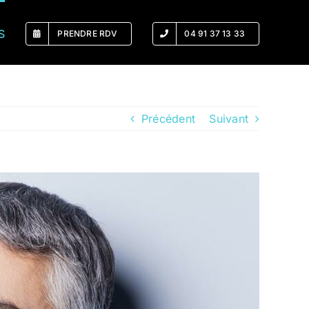
S
PRENDRE RDV
04 91 37 13 33
Précédent
Suivant