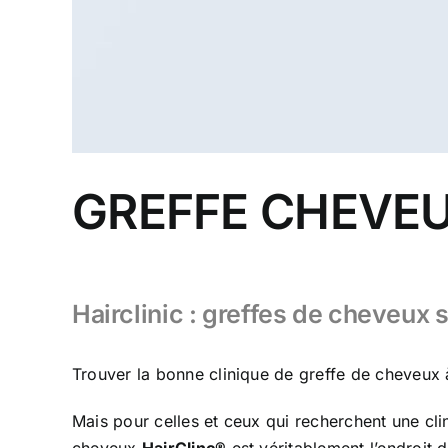
GREFFE CHEVEU
Hairclinic : greffes de cheveux 
Trouver la bonne clinique de greffe de cheveux 
Mais pour celles et ceux qui recherchent une cl
cheveux
HairClinc®
est véritablement l’endroit d