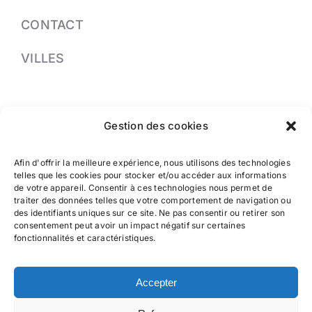
CONTACT
VILLES
PRENDRE RDV
Gestion des cookies
04 91 37 13 33
Afin d'offrir la meilleure expérience, nous utilisons des technologies
Greffe de cheveux à Nice
telles que les cookies pour stocker et/ou accéder aux informations
de votre appareil. Consentir à ces technologies nous permet de
traiter des données telles que votre comportement de navigation ou
des identifiants uniques sur ce site. Ne pas consentir ou retirer son
Greffe de cheveux à Cannes
consentement peut avoir un impact négatif sur certaines
fonctionnalités et caractéristiques.
Greffe de cheveux à Marseille
Accepter
Greffe de cheveux à Monaco