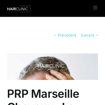
Passer
au
contenu
Précédent
Suivant
Voir
l'image
agrandie
PRP Marseille