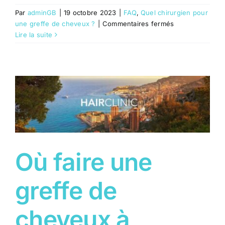
Par
adminGB
|
19 octobre 2023
|
FAQ
,
Quel chirurgien pour
sur
une greffe de cheveux ?
|
Commentaires fermés
greffe
Lire la suite
capillaire
dans
le
sud
de
la
france
Où faire une
greffe de
cheveux à