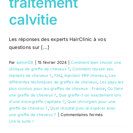
traitement
calvitie
Les réponses des experts HairClinic à vos
questions sur [...]
Par
adminGB
|
15 février 2024
|
Comment bien choisir une
clinique de greffe de cheveux ?
,
Comment réussir ses
implants de cheveux ?
,
FAQ
,
Injection PRP cheveux
,
Les
différentes techniques de greffes de cheveux
,
Les pays les
plus connus pour les greffes de cheveux : France
,
Où faire
une greffe de cheveux ?
,
Que greffe-t-on exactement lors
d'une microgreffe capillaire ?
,
Quel chirurgien pour une
greffe de cheveux ?
,
Quel résultat puis-je espérer avec
sur
une greffe de cheveux ?
|
Commentaires fermés
injections
Lire la suite
PRP