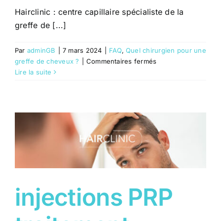
Hairclinic : centre capillaire spécialiste de la
greffe de [...]
Par
adminGB
|
7 mars 2024
|
FAQ
,
Quel chirurgien pour une
sur
greffe de cheveux ?
|
Commentaires fermés
Où
Lire la suite
faire
une
greffe
de
cheveux
à
Nice
?
injections PRP