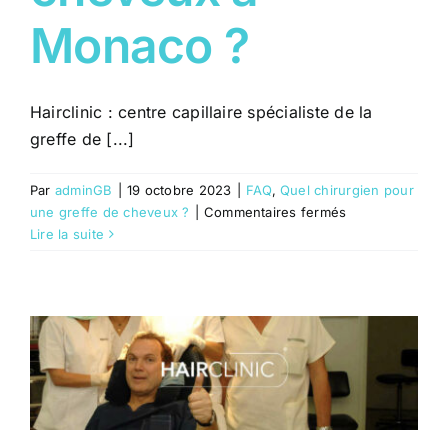
Monaco ?
Hairclinic : centre capillaire spécialiste de la
greffe de [...]
Par
adminGB
|
19 octobre 2023
|
FAQ
,
Quel chirurgien pour
sur
une greffe de cheveux ?
|
Commentaires fermés
Où
Lire la suite
faire
une
greffe
de
cheveux
à
Monaco
?