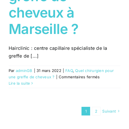
cheveux à
Marseille ?
Hairclinic : centre capillaire spécialiste de la
greffe de [...]
Par
adminGB
|
31 mars 2022
|
FAQ
,
Quel chirurgien pour
sur
une greffe de cheveux ?
|
Commentaires fermés
Où
Lire la suite
faire
une
greffe
de
1
2
Suivant
cheveux
à
Marseille