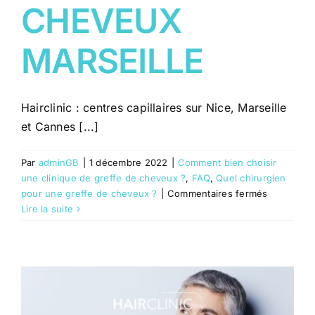
et
CHEVEUX
Marseille
MARSEILLE
Hairclinic : centres capillaires sur Nice, Marseille
et Cannes [...]
Par
adminGB
|
1 décembre 2022
|
Comment bien choisir
une clinique de greffe de cheveux ?
,
FAQ
,
Quel chirurgien
sur
pour une greffe de cheveux ?
|
Commentaires fermés
GREFFE
Lire la suite
CHEVEUX
MARSEILL