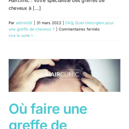
Hairclinic : votre spécialiste des greffes de
cheveux à [...]
Par
adminGB
|
31 mars 2022
|
FAQ
,
Quel chirurgien pour
sur
une greffe de cheveux ?
|
Commentaires fermés
Quel
Lire la suite
spécialiste
pour
des
greffes
de
cheveux
à
Nice
?
Où faire une
greffe de