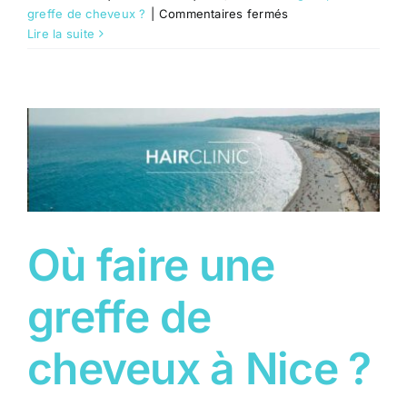
sur
greffe de cheveux ?
|
Commentaires fermés
Où
Lire la suite
faire
une
greffe
de
cheveux
à
Cannes
?
Où faire une
greffe de
cheveux à Nice ?