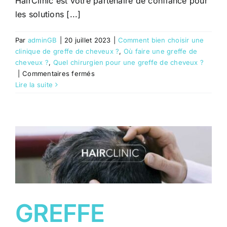
HairClinic est votre partenaire de confiance pour
les solutions [...]
Par
adminGB
|
20 juillet 2023
|
Comment bien choisir une
clinique de greffe de cheveux ?
,
Où faire une greffe de
cheveux ?
,
Quel chirurgien pour une greffe de cheveux ?
sur
|
Commentaires fermés
HairClinic
Lire la suite
:
la
clinique
de
greffe
de
cheveux
de
référence
à
GREFFE
Nice,
Cannes