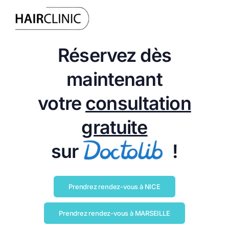
?
Réservez dès
maintenant
votre
consultation
gratuite
sur
!
Prendrez rendez-vous à NICE
Prendrez rendez-vous à MARSEILLE